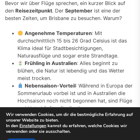
Bevor wir über Flüge sprechen, ein kurzer Blick auf
den
Reisezeitpunkt
. Der
September
ist eine der
besten Zeiten, um Brisbane zu besuchen. Warum?
Angenehme Temperaturen
: Mit
durchschnittlich 15 bis 26 Grad Celsius ist das
Klima ideal für Stadtbesichtigungen,
Naturausflüge und sogar erste Strandtage.
Frühling in Australien
: Alles beginnt zu
blühen, die Natur ist lebendig und das Wetter
meist trocken.
Nebensaison-Vorteil
: Während in Europa der
Sommerurlaub vorbei ist und in Australien die
Hochsaison noch nicht begonnen hat, sind Flüge
und Unterkünfte oft günstiger.
Wir verwenden Cookies, um dir die bestmögliche Erfahrung auf
2. Welche Flughäfen in Deutschland bieten Flüge
unserer Website zu bieten.
In den
Einstellungen
kannst du erfahren, welche Cookies wir
nach Brisbane an?
verwenden oder sie ausschalten.