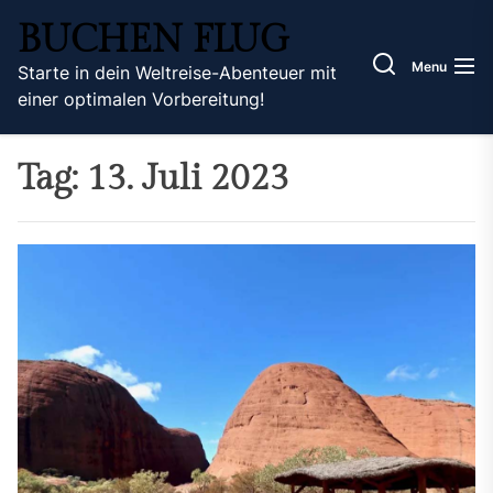
Skip
BUCHEN FLUG
to
the
Menu
Starte in dein Weltreise-Abenteuer mit
content
einer optimalen Vorbereitung!
Tag:
13. Juli 2023