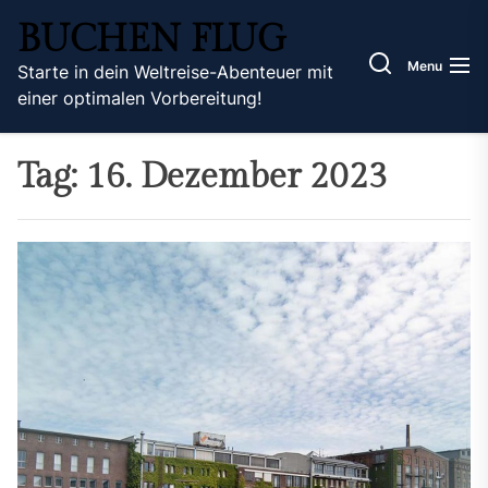
Skip
BUCHEN FLUG
to
the
Menu
Starte in dein Weltreise-Abenteuer mit
content
einer optimalen Vorbereitung!
Tag:
16. Dezember 2023