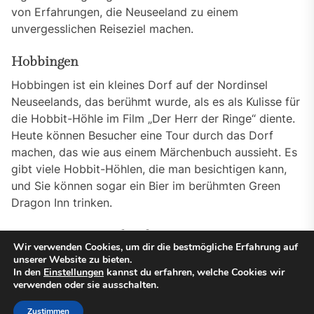
von Erfahrungen, die Neuseeland zu einem
unvergesslichen Reiseziel machen.
Hobbingen
Hobbingen ist ein kleines Dorf auf der Nordinsel
Neuseelands, das berühmt wurde, als es als Kulisse für
die Hobbit-Höhle im Film „Der Herr der Ringe“ diente.
Heute können Besucher eine Tour durch das Dorf
machen, das wie aus einem Märchenbuch aussieht. Es
gibt viele Hobbit-Höhlen, die man besichtigen kann,
und Sie können sogar ein Bier im berühmten Green
Dragon Inn trinken.
Tongariro Nationalpark – am einsamen Berg
Wir verwenden Cookies, um dir die bestmögliche Erfahrung auf
Erebor
unserer Website zu bieten.
In den
Einstellungen
kannst du erfahren, welche Cookies wir
Der Tongariro Nationalpark auf der Nordinsel
verwenden oder sie ausschalten.
Neuseelands ist ein UNESCO-Weltkulturerbe und
beherbergt den berühmten „einsamen Berg Erebor“
Zustimmen