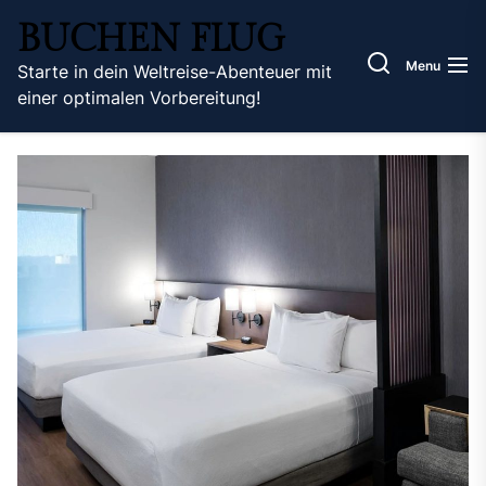
Skip
BUCHEN FLUG
to
the
Menu
Starte in dein Weltreise-Abenteuer mit
content
einer optimalen Vorbereitung!