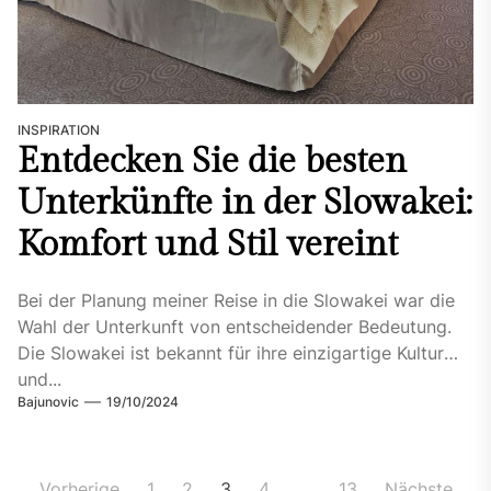
INSPIRATION
Entdecken Sie die besten
Unterkünfte in der Slowakei:
Komfort und Stil vereint
Bei der Planung meiner Reise in die Slowakei war die
Wahl der Unterkunft von entscheidender Bedeutung.
Die Slowakei ist bekannt für ihre einzigartige Kultur
und...
Bajunovic
19/10/2024
Seitennummerierung
Vorherige
1
2
3
4
…
13
Nächste