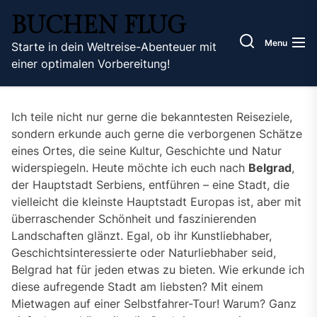
Skip
BUCHEN FLUG
to
the
Menu
Starte in dein Weltreise-Abenteuer mit
content
einer optimalen Vorbereitung!
Ich teile nicht nur gerne die bekanntesten Reiseziele,
sondern erkunde auch gerne die verborgenen Schätze
eines Ortes, die seine Kultur, Geschichte und Natur
widerspiegeln. Heute möchte ich euch nach
Belgrad
,
der Hauptstadt Serbiens, entführen – eine Stadt, die
vielleicht die kleinste Hauptstadt Europas ist, aber mit
überraschender Schönheit und faszinierenden
Landschaften glänzt. Egal, ob ihr Kunstliebhaber,
Geschichtsinteressierte oder Naturliebhaber seid,
Belgrad hat für jeden etwas zu bieten. Wie erkunde ich
diese aufregende Stadt am liebsten? Mit einem
Mietwagen auf einer Selbstfahrer-Tour! Warum? Ganz