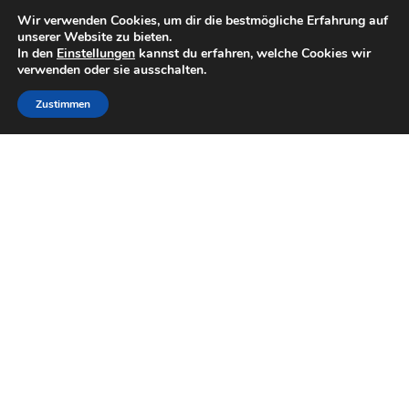
Wir verwenden Cookies, um dir die bestmögliche Erfahrung auf
unserer Website zu bieten.
In den
Einstellungen
kannst du erfahren, welche Cookies wir
verwenden oder sie ausschalten.
Zustimmen
Berlin
Steigenberger Airport Hotel Berlin Das
Steigenberger Airport Hotel Berlin ist ein
elegantes Hotel, das sich direkt am Flughafen
Berlin-Schönefeld befindet. Es bietet geräumige
Zimmer, ein Restaurant, eine Bar und eine