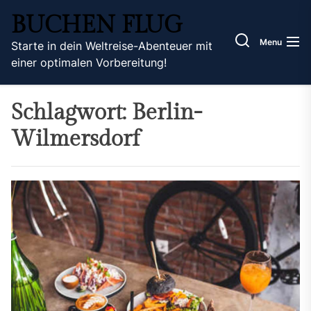
Skip
BUCHEN FLUG
to
the
Menu
Starte in dein Weltreise-Abenteuer mit
content
einer optimalen Vorbereitung!
Schlagwort:
Berlin-
Wilmersdorf