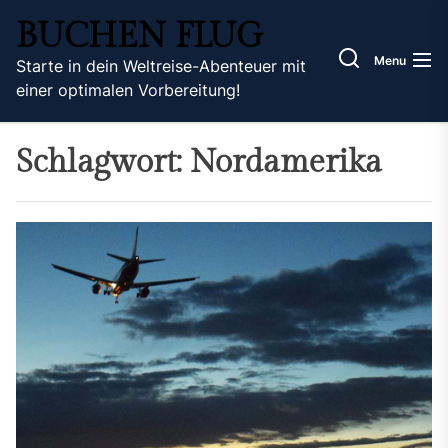
Skip
BUCHEN FLUG
to
the
Menu
Starte in dein Weltreise-Abenteuer mit
content
einer optimalen Vorbereitung!
Schlagwort:
Nordamerika