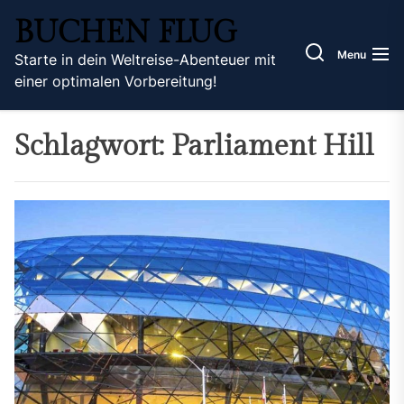
Skip
BUCHEN FLUG
to
the
Menu
Starte in dein Weltreise-Abenteuer mit
content
einer optimalen Vorbereitung!
Schlagwort:
Parliament Hill