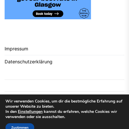
Impressum
Datenschutzerklärung
Copyright © 2026
Buchen Flug.
All rights reserved.
Wir verwenden Cookies, um dir die bestmögliche Erfahrung auf
unserer Website zu bieten.
Theme: CoPrint By
Themeinwp.
Powered by
WordPress.
In den
Einstellungen
kannst du erfahren, welche Cookies wir
verwenden oder sie ausschalten.
Zustimmen