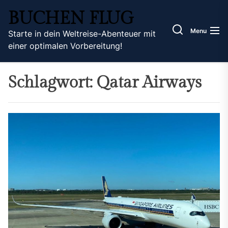
Skip
BUCHEN FLUG
to
the
Menu
Starte in dein Weltreise-Abenteuer mit
content
einer optimalen Vorbereitung!
Schlagwort:
Qatar Airways