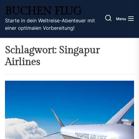
Skip
BUCHEN FLUG
to
the
Menu
Starte in dein Weltreise-Abenteuer mit
content
einer optimalen Vorbereitung!
Schlagwort:
Singapur
Airlines