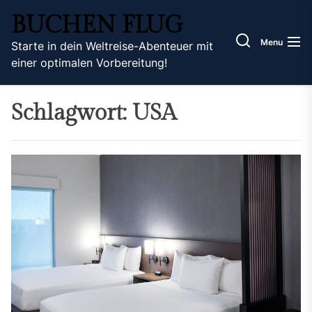
Skip
BUCHEN FLUG
to
the
Menu
Starte in dein Weltreise-Abenteuer mit
content
einer optimalen Vorbereitung!
Schlagwort:
USA