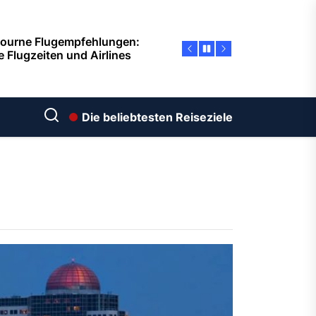
ourne Flugempfehlungen:
e Flugzeiten und Airlines
eführer für Ottawa: Vom
ug bis zur Landung – Ein
ssender Flugreiseleitfaden
Die beliebtesten Reiseziele
nix Verkehrsführer: So
ndest du die fünftgrößte
t der USA mühelos
ndung von Belgrad und
bung: Verkehrsleitfaden
Reisetipps
bane erwartet Sie! So finden
günstige Flüge ab
schland – Reisezeit Mitte
ember