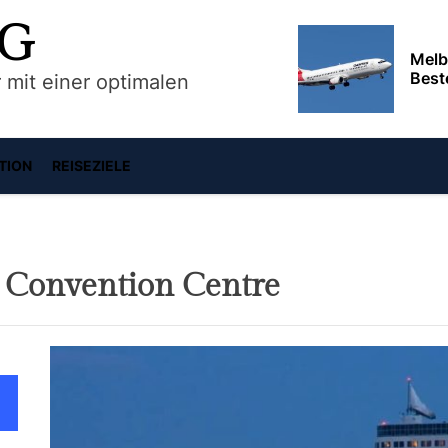
Melb
Best
UG
 mit einer optimalen
Reis
Abfl
umfa
TION
REISEZIELE
Phoe
erku
Stad
Erku
 Convention Centre
Umge
und 
Bris
Sie 
Deut
Sept