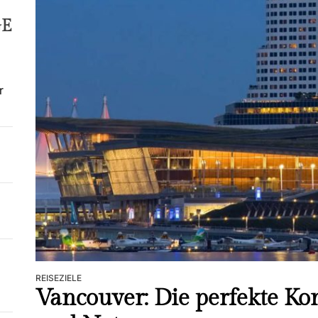
Melb
Best
GE
Reis
Abfl
umfa
r
Phoe
erku
Stad
Erku
Umge
und 
REISEZIELE
Vancouver: Die perfekte Ko