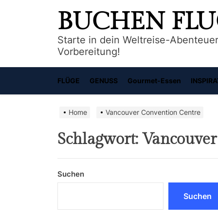
Skip
BUCHEN FL
to
the
Starte in dein Weltreise-Abenteuer
content
Vorbereitung!
FLÜGE
GENUSS
Gourmet-Essen
INSPIRA
Home
Vancouver Convention Centre
Schlagwort:
Vancouver
Suchen
Suchen