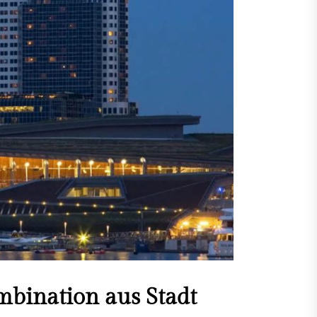
ourne Flugempfehlungen:
e Flugzeiten und Airlines
eführer für Ottawa: Vom
ug bis zur Landung – Ein
ssender Flugreiseleitfaden
nix Verkehrsführer: So
ndest du die fünftgrößte
t der USA mühelos
ndung von Belgrad und
bung: Verkehrsleitfaden
Reisetipps
mbination aus Stadt