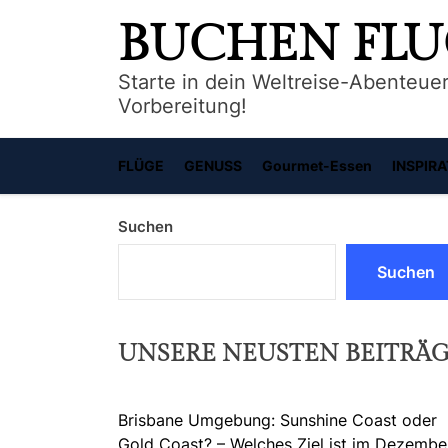
Skip
BUCHEN FL
to
the
Starte in dein Weltreise-Abenteuer
content
Vorbereitung!
FLÜGE
GENUSS
Gourmet-Essen
INSPIRA
Suchen
Suchen
UNSERE NEUSTEN BEITRÄ
Brisbane Umgebung: Sunshine Coast oder
Gold Coast? – Welches Ziel ist im Dezembe