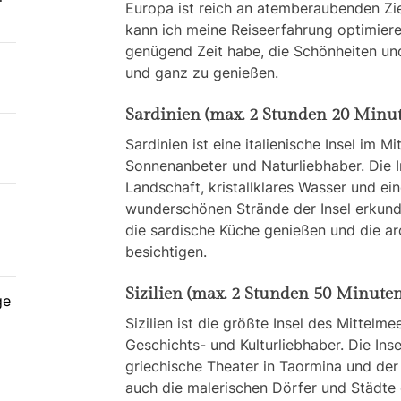
Europa ist reich an atemberaubenden Ziel
kann ich meine Reiseerfahrung optimieren
Reis
genügend Zeit habe, die Schönheiten und
Abfl
und ganz zu genießen.
umfa
Sardinien (max. 2 Stunden 20 Minu
Phoe
erku
Sardinien ist eine italienische Insel im M
Stad
Sonnenanbeter und Naturliebhaber. Die 
Landschaft, kristallklares Wasser und ei
Erku
wunderschönen Strände der Insel erkund
Umge
die sardische Küche genießen und die ar
und 
besichtigen.
Sizilien (max. 2 Stunden 50 Minuten
ge
Sizilien ist die größte Insel des Mittelme
Geschichts- und Kulturliebhaber. Die Inse
griechische Theater in Taormina und de
auch die malerischen Dörfer und Städte d