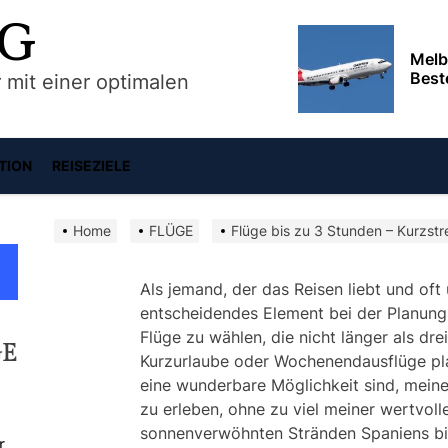
UG
Reis
Abfl
 mit einer optimalen
umfa
Phoe
erku
TION
REISEZIELE
Stad
Erku
Home
FLÜGE
Flüge bis zu 3 Stunden – Kurzstr
Umge
und 
Als jemand, der das Reisen liebt und oft u
entscheidendes Element bei der Planung 
Bris
Flüge zu wählen, die nicht länger als dr
Sie 
GE
Deut
Kurzurlaube oder Wochenendausflüge plan
Sept
eine wunderbare Möglichkeit sind, meine
zu erleben, ohne zu viel meiner wertvol
Melb
sonnenverwöhnten Stränden Spaniens bi
Best
r