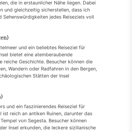
en, die in erstaunlicher Nähe liegen. Dabei
 und gleichzeitig sicherstellen, dass ich
eführer für Ottawa: Vom
 Sehenswürdigkeiten jedes Reiseziels voll
ug bis zur Landung – Ein
ssender Flugreiseleitfaden
ten)
nix Verkehrsführer: So
ndest du die fünftgrößte
ittelmeer und ein beliebtes Reiseziel für
t der USA mühelos
Insel bietet eine atemberaubende
ne reiche Geschichte. Besucher können die
ndung von Belgrad und
en, Wandern oder Radfahren in den Bergen,
bung: Verkehrsleitfaden
chäologischen Stätten der Insel
Reisetipps
)
ers und ein faszinierendes Reiseziel für
l ist reich an antiken Ruinen, darunter das
r Tempel von Segesta. Besucher können
er Insel erkunden, die leckere sizilianische