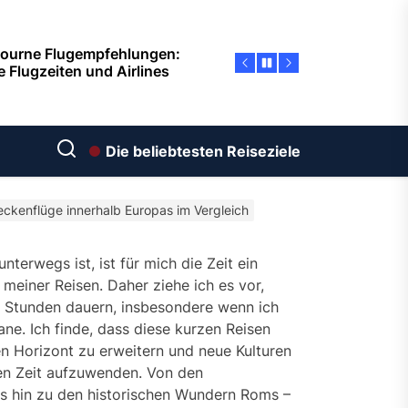
eführer für Ottawa: Vom
ug bis zur Landung – Ein
ssender Flugreiseleitfaden
nix Verkehrsführer: So
ndest du die fünftgrößte
Die beliebtesten Reiseziele
t der USA mühelos
ndung von Belgrad und
eckenflüge innerhalb Europas im Vergleich
bung: Verkehrsleitfaden
Reisetipps
nterwegs ist, ist für mich die Zeit ein
meiner Reisen. Daher ziehe ich es vor,
bane erwartet Sie! So finden
ei Stunden dauern, insbesondere wenn ich
günstige Flüge ab
schland – Reisezeit Mitte
e. Ich finde, dass diese kurzen Reisen
ember
n Horizont zu erweitern und neue Kulturen
len Zeit aufzuwenden. Von den
ourne Flugempfehlungen:
s hin zu den historischen Wundern Roms –
e Flugzeiten und Airlines