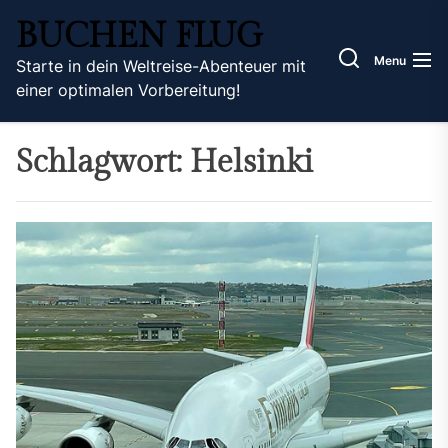
Skip
BUCHEN FLUG
to
the
Menu
Starte in dein Weltreise-Abenteuer mit
content
einer optimalen Vorbereitung!
Schlagwort:
Helsinki